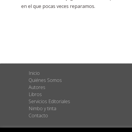
en el que pocas veces reparamos.
Inicio
Quiénes Somos
Autores
Libros
Servicios Editoriales
Nimbo y tinta
Contacto