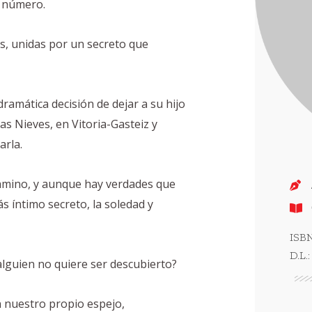
e número.
s, unidas por un secreto que
dramática decisión de dejar a su hijo
las Nieves, en Vitoria-Gasteiz y
arla.
amino, y aunque hay verdades que
s íntimo secreto, la soledad y
ISBN
D.L.:
guien no quiere ser descubierto?
n nuestro propio espejo,